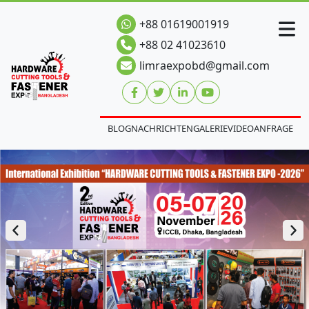
+88 01619001919
+88 02 41023610
limraexpobd@gmail.com
BLOG
NACHRICHTEN
GALERIE
VIDEO
ANFRAGE