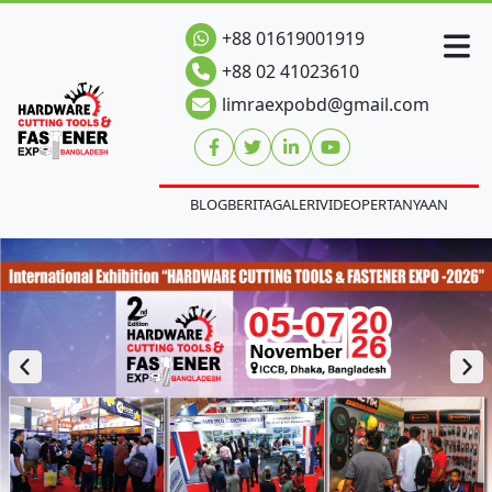
+88 01619001919
+88 02 41023610
limraexpobd@gmail.com
BLOG
BERITA
GALERI
VIDEO
PERTANYAAN